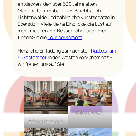
entdecken: den über 500 Jahre alten
Marienaltar in Euba, einen Beichtstuhl in
Lichtenwalde und zahlreiche Kunstschätze in
Ebersdorf. Viele kleine Einblicke, die Lust auf
mehr machen. Ein Besuch lohnt sich! Hier
finden Sie die
Tour bei Komoot
.
Herzliche Einladung zur nächsten
Radtour am
5. September
in den Westen von Chemnitz –
wir freuen uns auf Sie!
© Bernd Pritzke
© Gunar Berghänel