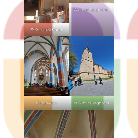
© Gunar Berghänel
© Svenja Schürer
© Ingo Aker
© Gunar Berghänel