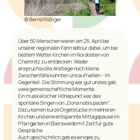
© Bernd Rößiger
Über 50 Menschen waren am 25. April bei
unserer regionalen Fahrradtour dabei, um bei
bestem Wetter Kirchen im Nordosten von
Chemnitz zu entdecken. Weder
anspruchsvolle Anstiege noch kleine
Zwischenfälle konnten uns aufhalten – im
Gegenteil: Die Stimmung war gut und es gab
viele gemeinschaftliche Momente.
Ein musikalischer Höhepunkt war das
spontane Singen von „Dona nobis pacem“.
Dazu kamen kurze Orgelstücke in mehreren
Kirchen und eine entspannte Mittagspause im
Pfarrgarten in Eberswalde mit Zeit für gute
Gespräche.
Auch geschichtlich gab es einiges zu