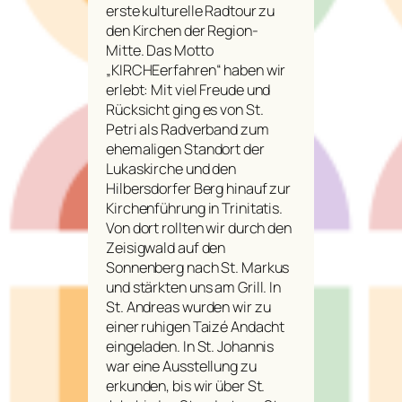
erste kulturelle Radtour zu
den Kirchen der Region-
Mitte. Das Motto
„KIRCHEerfahren“ haben wir
erlebt: Mit viel Freude und
Rücksicht ging es von St.
Petri als Radverband zum
ehemaligen Standort der
Lukaskirche und den
Hilbersdorfer Berg hinauf zur
Kirchenführung in Trinitatis.
Von dort rollten wir durch den
Zeisigwald auf den
Sonnenberg nach St. Markus
und stärkten uns am Grill. In
St. Andreas wurden wir zu
einer ruhigen Taizé Andacht
eingeladen. In St. Johannis
war eine Ausstellung zu
erkunden, bis wir über St.