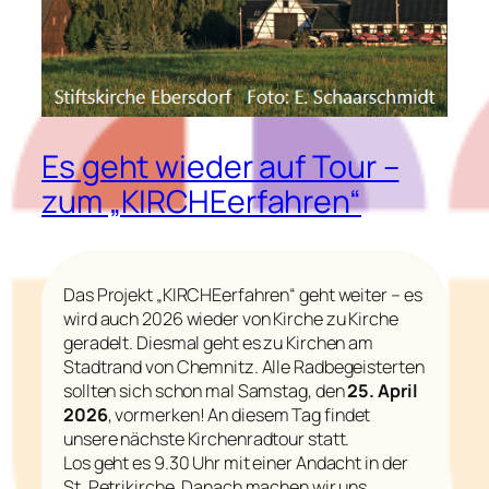
Es geht wieder auf Tour –
zum „KIRCHEerfahren“
Das Projekt „KIRCHEerfahren“ geht weiter – es
wird auch 2026 wieder von Kirche zu Kirche
geradelt. Diesmal geht es zu Kirchen am
Stadtrand von Chemnitz. Alle Radbegeisterten
sollten sich schon mal Samstag, den
25. April
2026
, vormerken! An diesem Tag findet
unsere nächste Kirchenradtour statt.
Los geht es 9.30 Uhr mit einer Andacht in der
St. Petrikirche. Danach machen wir uns