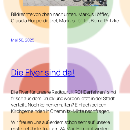
Bildrechte von oben nach unten: Markus Löffler,
Claudia Hopperdietzel, Markus Löffler, Bernd Pritzke
Mai 30, 2025
Die Flyer sind da!
Die Flyer für unsere Radtour „KIRCHEerfahren“ sind
frisch aus dem Druck und werden jetzt in der Stadt
verteilt. Noch keinen erhalten? Einfach bei den
Kirchgemeinden in Chemnitz-Mitte nachfragen.
Wir freuen uns außerdem schon sehr auf unsere
erste geführte Tour am 24. Mai. Hier gibt weitere