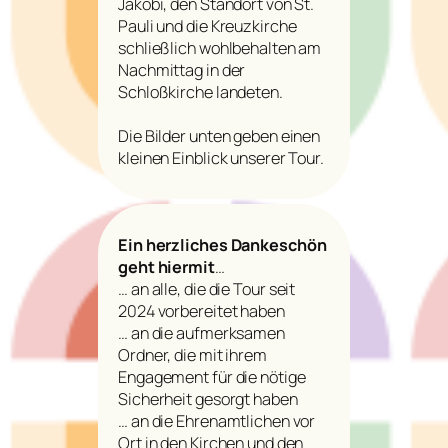
Jakobi, den Standort von St.
Pauli und die Kreuzkirche
schließlich wohlbehalten am
Nachmittag in der
Schloßkirche landeten.
Die Bilder unten geben einen
kleinen Einblick unserer Tour.
Ein herzliches Dankeschön
geht hiermit
…
… an alle, die die Tour seit
2024 vorbereitet haben
… an die aufmerksamen
Ordner, die mit ihrem
Engagement für die nötige
Sicherheit gesorgt haben
… an die Ehrenamtlichen vor
Ort in den Kirchen und den